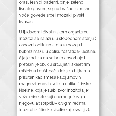
orasi, lešnici, bademi, dinje, zeleno
lisnato povrće, sojino brašno, citrusno
voće, goveđe srce i mozak i pivski
kvasac.
U ljudskom i životinjskom organizmu,
Inozitol se nalazi ili u slobodnom stanju (
osnovni oblik Inozitola u mozgu i
bubrezima) ili u obliku fosfatida- lecitina,
čija je odlika da se brzo apsorbuje i
pretežni je oblik u srcu, jetri, skeletnim
mišićima i gušterači, dok je u biljkama
prisutan kao smesa kalcijumovih i
magnezijumovih soli ( u obliku fitinske
kiseline, koja je slab izvor Inozitola jer
veže minerale koji onemogućavaju
njegovu apsorpciju- drugim rečima,
Inozitol iz fitinske kiseline nije svarljiv).