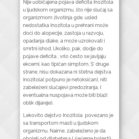
Nije uobičajena pojava deficita Inozitola
u ljudskom organizmu, što nije slučaj sa
organizmom životinja gde, usled
nedostatka Inozitola u prehrani može
doći do alopecije, zastoja u razvoju,
opadanja dlake, a može uzrokovati i
smrtni ishod. Ukoliko, pak, dodje do
pojave deficita , vrlo često se javljaju
ekcemi, kao tipičan simptom. S’ druge
strane, nisu dokazana ni štetna dejstva
Inozitola( potpuno je netoksičan), niti
zabeleženi slučajevi predoziranja. (
eventualna nuspojava može biti blaži
oblik dijareje).
Lekovito dejstvo Inozitola povezano je
sa transportom masti u ljudskom
organizmu. Naime, zabeleženo je da
oboleli od dijabetesa ( šećerne bolesti)