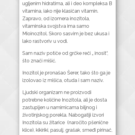
ugljenim hidratima, ali i deo kompleksa B
vitamina, iako nije klasičan vitamin.
Zapravo, od izomera inozitola,
vitaminska svojstva ima samo
Mioinozitol. Skoro sasvim je bez ukusa i
lako rastvoriv u vodi.
Sam naziv potiče od grčke reči „ inosit“,
što znači mišić.
Inozitol je pronašao Šerer, tako što ga je
izolovao iz mišića, otuda i sam naziv.
Ljudski organizam ne proizvodi
potrebne količine Inozitola, ali je dosta
zastupljen u namirnicama biljnog i
životinjskog porekla. Nabogatiji izvori
Inozitola su žitarice (naročito pšenične
klice), kikiriki, pasulj, grašak, smeđi pirinač,