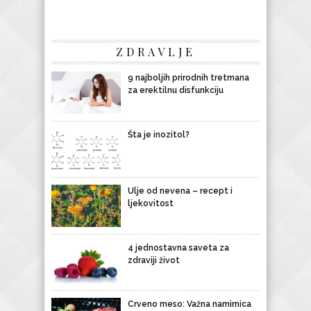
ZDRAVLJE
9 najboljih prirodnih tretmana
za erektilnu disfunkciju
Šta je inozitol?
Ulje od nevena – recept i
ljekovitost
4 jednostavna saveta za
zdraviji život
Crveno meso: Važna namirnica