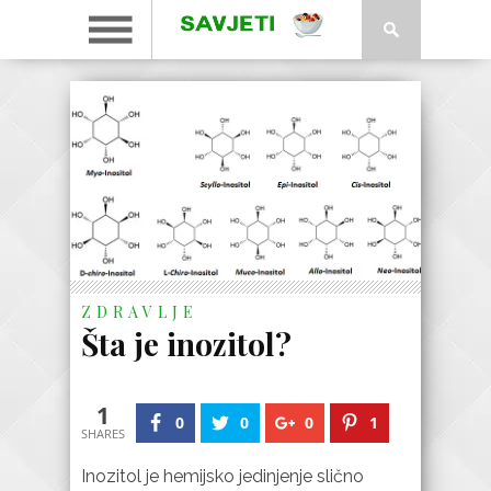
ZDRAVLJE
Šta je inozitol?
1
0
0
0
1
SHARES
Inozitol je hemijsko jedinjenje slično