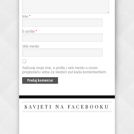
Ime
*
E-pošta
*
Veb mesto
Sačuvaj moje ime, e-poštu i veb mesto u ovom
pregledaču veba za sledeći put kada komentarišem.
SAVJETI NA FACEBOOKU