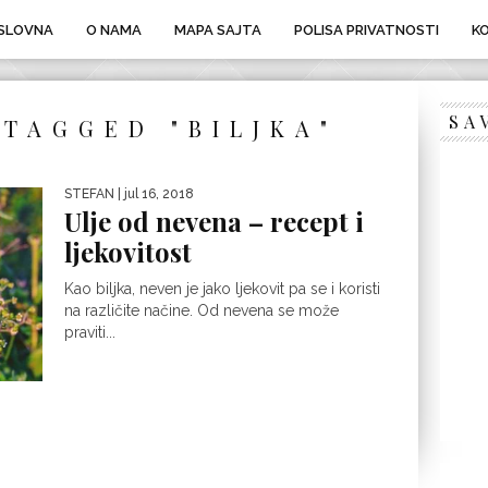
SLOVNA
O NAMA
MAPA SAJTA
POLISA PRIVATNOSTI
K
SA
 TAGGED "BILJKA"
STEFAN
| jul 16, 2018
Ulje od nevena – recept i
ljekovitost
Kao biljka, neven je jako ljekovit pa se i koristi
na različite načine. Od nevena se može
praviti...