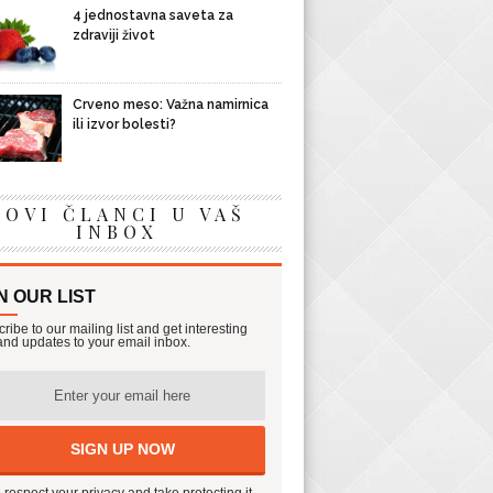
4 jednostavna saveta za
zdraviji život
Crveno meso: Važna namirnica
ili izvor bolesti?
NOVI ČLANCI U VAŠ
INBOX
N OUR LIST
ribe to our mailing list and get interesting
 and updates to your email inbox.
respect your privacy and take protecting it