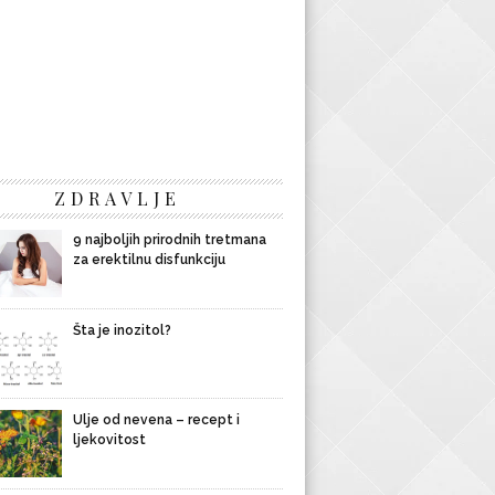
ZDRAVLJE
9 najboljih prirodnih tretmana
za erektilnu disfunkciju
Šta je inozitol?
Ulje od nevena – recept i
ljekovitost