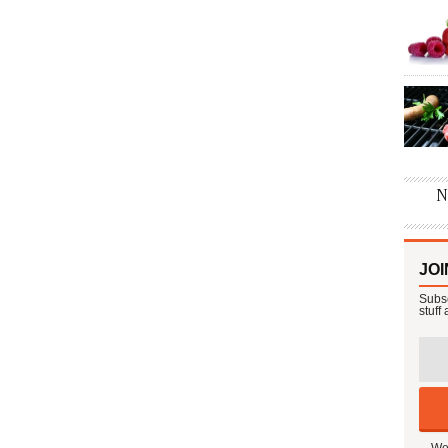
JOI
Subsc
stuff
We 