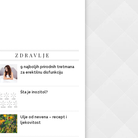
ZDRAVLJE
9 najboljih prirodnih tretmana
za erektilnu disfunkciju
Šta je inozitol?
Ulje od nevena – recept i
ljekovitost