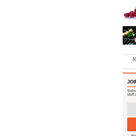
JOI
Subsc
stuff
We 