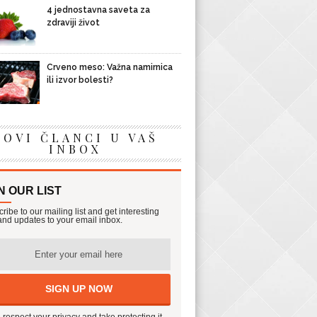
4 jednostavna saveta za
zdraviji život
Crveno meso: Važna namirnica
ili izvor bolesti?
NOVI ČLANCI U VAŠ
INBOX
N OUR LIST
ribe to our mailing list and get interesting
 and updates to your email inbox.
respect your privacy and take protecting it