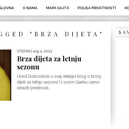
SLOVNA
O NAMA
MAPA SAJTA
POLISA PRIVATNOSTI
K
SA
GGED "BRZA DIJETA"
STEFAN
| avg 4, 2023
Brza dijeta za letnju
sezonu
Uvod Dobrodošli u ovaj detaljni blog o brzoj
dijeti za letnju sezonu! U ovom članku ćemo
istražiti prednosti...