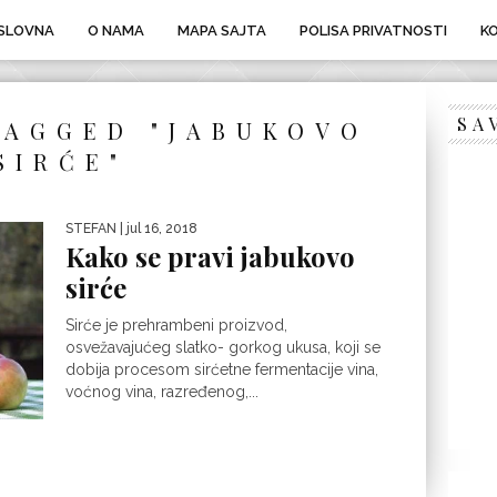
SLOVNA
O NAMA
MAPA SAJTA
POLISA PRIVATNOSTI
K
SA
TAGGED "JABUKOVO
SIRĆE"
STEFAN
| jul 16, 2018
Kako se pravi jabukovo
sirće
Sirće je prehrambeni proizvod,
osvežavajućeg slatko- gorkog ukusa, koji se
dobija procesom sirćetne fermentacije vina,
voćnog vina, razređenog,...