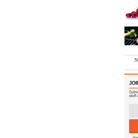
JOI
Subsc
stuff
We 