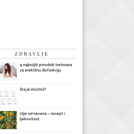
ZDRAVLJE
9 najboljih prirodnih tretmana
za erektilnu disfunkciju
Šta je inozitol?
Ulje od nevena – recept i
ljekovitost