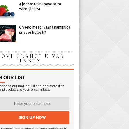
4 jednostavna saveta za
zdraviji život
Crveno meso: Važna namirnica
ili izvor bolesti?
NOVI ČLANCI U VAŠ
INBOX
N OUR LIST
ribe to our mailing list and get interesting
 and updates to your email inbox.
respect your privacy and take protecting it