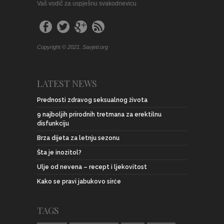
Vaš vodič za uspješnu svakodnevicu
Copyright © 2021. Savjeti.org
LATEST NEWS
Prednosti zdravog seksualnog života
9 najboljih prirodnih tretmana za erektilnu
disfunkciju
Brza dijeta za letnju sezonu
Šta je inozitol?
Ulje od nevena – recept i ljekovitost
Kako se pravi jabukovo sirće
TAGS