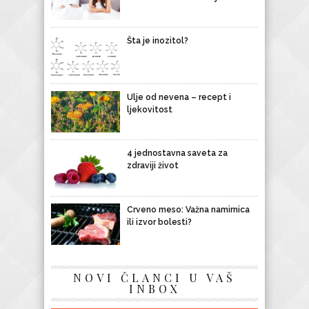
Šta je inozitol?
Ulje od nevena – recept i
ljekovitost
4 jednostavna saveta za
zdraviji život
Crveno meso: Važna namirnica
ili izvor bolesti?
NOVI ČLANCI U VAŠ
INBOX