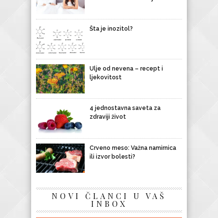
Šta je inozitol?
Ulje od nevena – recept i
ljekovitost
4 jednostavna saveta za
zdraviji život
Crveno meso: Važna namirnica
ili izvor bolesti?
NOVI ČLANCI U VAŠ
INBOX