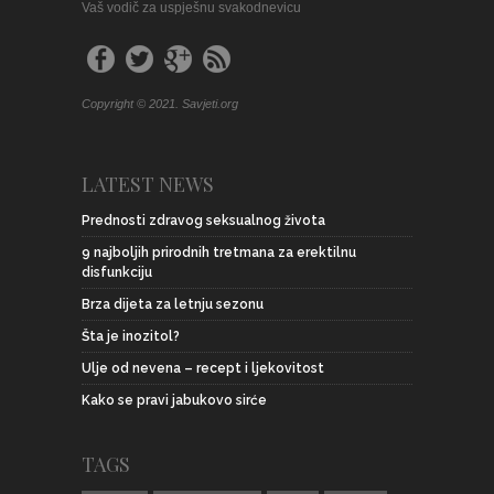
Vaš vodič za uspješnu svakodnevicu
Copyright © 2021. Savjeti.org
LATEST NEWS
Prednosti zdravog seksualnog života
9 najboljih prirodnih tretmana za erektilnu
disfunkciju
Brza dijeta za letnju sezonu
Šta je inozitol?
Ulje od nevena – recept i ljekovitost
Kako se pravi jabukovo sirće
TAGS