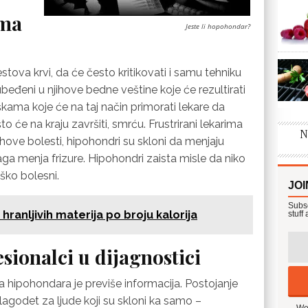
ema
Jeste li hopohondar?
stova krvi, da će često kritikovati i samu tehniku
beđeni u njihove bedne veštine koje će rezultirati
ama koje će na taj način primorati lekare da
to će na kraju završiti, smrću. Frustrirani lekarima
ihove bolesti, hipohondri su skloni da menjaju
aga menja frizure. Hipohondri zaista misle da niko
ško bolesni.
JOI
Subsc
hranljivih materija po broju kalorija
stuff
sionalci u dijagnostici
a hipohondara je previše informacija. Postojanje
agodet za ljude koji su skloni ka samo –
We 