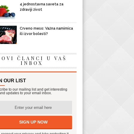
4 jednostavna saveta za
zdraviji život
Crveno meso: Važna namirnica
ili izvor bolesti?
NOVI ČLANCI U VAŠ
INBOX
N OUR LIST
ribe to our mailing list and get interesting
 and updates to your email inbox.
respect your privacy and take protecting it