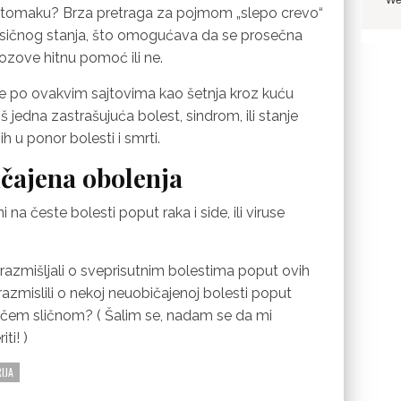
stomaku? Brza pretraga za pojmom „slepo crevo“
ičnog stanja, što omogućava da se prosečna
ozove hitnu pomoć ili ne.
je po ovakvim sajtovima kao šetnja kroz kuću
jedna zastrašujuća bolest, sindrom, ili stanje
ih u ponor bolesti i smrti.
ičajena obolenja
na česte bolesti poput raka i side, ili viruse
 razmišljali o sveprisutnim bolestima poput ovih
razmislili o nekoj neuobičajenoj bolesti poput
i nečem sličnom? ( Šalim se, nadam se da mi
i! )
IJA