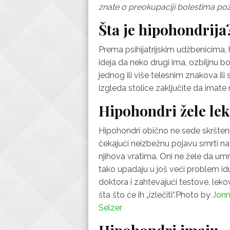
znate o preokupaciji bolestima poz
Šta je hipohondrija
Prema psihijatrijskim udžbenicima, 
ideja da neko drugi ima, ozbiljnu
jednog ili više telesnim znakova i
izgleda stolice zaključite da imate
Hipohondri žele lek
Hipohondri obično ne sede skršteni
čekajući neizbežnu pojavu smrti na
njihova vratima. Oni ne žele da umru
tako upadaju u još veći problem id
doktora i zahtevajući testove, lekov
šta što će ih „izlečiti“.Photo by
Jon
Selzer