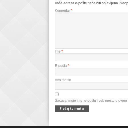
Vaša adresa e-pošte neće biti objavljena.
Neop
Komentar
*
Ime
*
E-pošta
*
Veb mesto
Sačuvaj moje ime, e-poštu i veb mesto u ovom