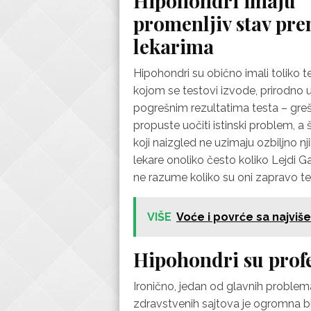
Hipohondri imaju
promenljiv stav pr
lekarima
Hipohondri su obično imali toliko te
kojom se testovi izvode, prirodno u
pogrešnim rezultatima testa – grešk
propuste uočiti istinski problem, a š
koji naizgled ne uzimaju ozbiljno nj
lekare onoliko često koliko Lejdi G
ne razume koliko su oni zapravo te
VIŠE
Voće i povrće sa najviše 
Hipohondri su profe
Ironično, jedan od glavnih problem
zdravstvenih sajtova je ogromna bl