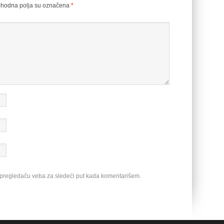
hodna polja su označena
*
 pregledaču veba za sledeći put kada komentarišem.