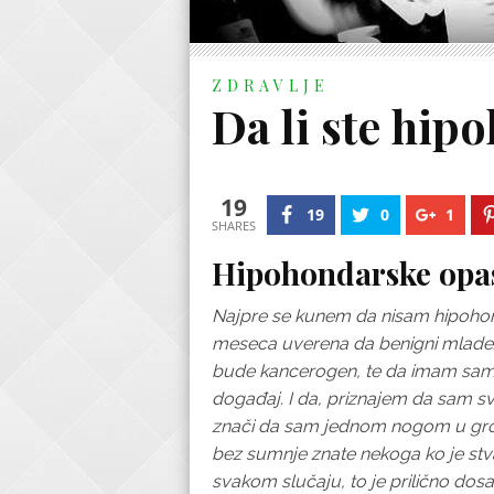
ZDRAVLJE
Da li ste hip
19
19
0
1
SHARES
Hipohondarske opas
Najpre se kunem da nisam hipohon
meseca uverena da benigni mladež 
bude kancerogen, te da imam samo n
događaj. I da, priznajem da sam s
znači da sam jednom nogom u grobu.
bez sumnje znate nekoga ko je stva
svakom slučaju, to je prilično dosa