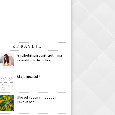
ZDRAVLJE
9 najboljih prirodnih tretmana
za erektilnu disfunkciju
Šta je inozitol?
Ulje od nevena – recept i
ljekovitost