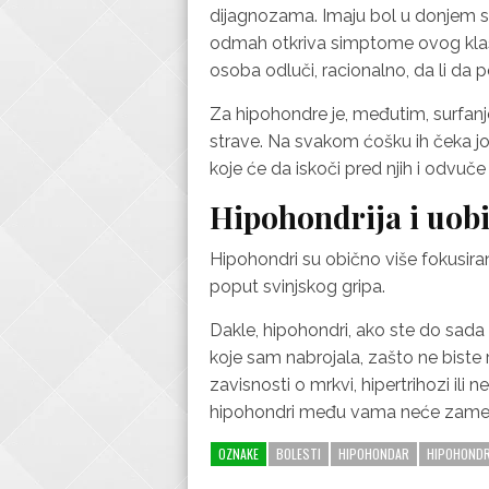
dijagnozama. Imaju bol u donjem 
odmah otkriva simptome ovog klas
osoba odluči, racionalno, da li da p
Za hipohondre je, međutim, surfan
strave. Na svakom ćošku ih čeka još 
koje će da iskoči pred njih i odvuče 
Hipohondrija i uob
Hipohondri su obično više fokusirani 
poput svinjskog gripa.
Dakle, hipohondri, ako ste do sada
koje sam nabrojala, zašto ne biste 
zavisnosti o mrkvi, hipertrihozi il
hipohondri među vama neće zamerit
OZNAKE
BOLESTI
HIPOHONDAR
HIPOHONDR