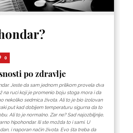
ohondar?
0
nosti po zdravlje
dar. Jeste da sam jednom prilikom provela dva
na ruci koji je promenio boju stoga mora i da
ekoliko sedmica života. Ali to je bio izolovan
vaki put kad dobijem temperaturu sigurna da to
 Ali to je normalno. Zar ne? Sad najozbiljnije,
rno hipohondar. Ili ste možda to i sami. U
dan, i naporan način života. Evo šta treba da