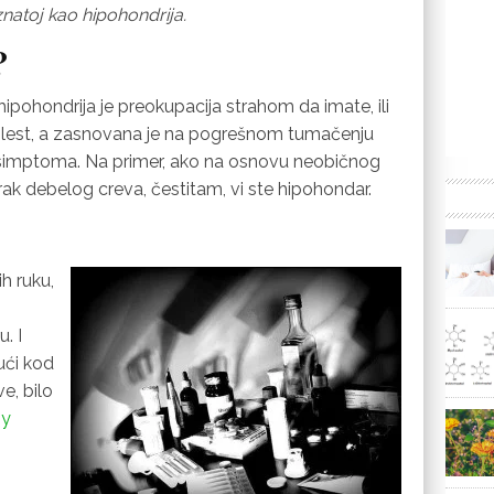
natoj kao hipohondrija.
?
hipohondrija je preokupacija strahom da imate, ili
 bolest, a zasnovana je na pogrešnom tumačenju
li simptoma. Na primer, ako na osnovu neobičnog
 rak debelog creva, čestitam, vi ste hipohondar.
h ruku,
. I
ući kod
e, bilo
ny