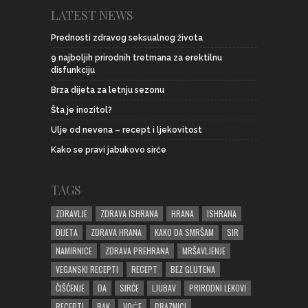
LATEST NEWS
Prednosti zdravog seksualnog života
9 najboljih prirodnih tretmana za erektilnu
disfunkciju
Brza dijeta za letnju sezonu
Šta je inozitol?
Ulje od nevena – recept i ljekovitost
Kako se pravi jabukovo sirće
TAGS
ZDRAVLJE
ZDRAVA ISHRANA
HRANA
ISHRANA
DIJETA
ZDRAVA HRANA
KAKO DA SMRŠAM
SIR
NAMIRNICE
ZDRAVA PREHRANA
MRŠAVLJENJE
VEGANSKI RECEPTI
RECEPT
BEZ GLUTENA
ČIŠĆENJE
DA
SIRĆE
LJUBAV
PRIRODNI LEKOVI
RECEPTI
RAK
VOĆE
PRAZNICI