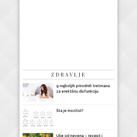
ZDRAVLJE
9 najboljih prirodnih tretmana
za erektilnu disfunkciju
Šta je inozitol?
Ulje od nevena – recept i