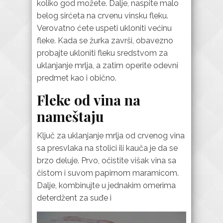
koliko god možete. Dalje, naspite malo
belog sirćeta na crvenu vinsku fleku.
Verovatno ćete uspeti ukloniti većinu
fleke. Kada se žurka završi, obavezno
probajte ukloniti fleku sredstvom za
uklanjanje mrlja, a zatim operite odevni
predmet kao i obično.
Fleke od vina na
nameštaju
Ključ za uklanjanje mrlja od crvenog vina
sa presvlaka na stolici ili kauča je da se
brzo deluje. Prvo, očistite višak vina sa
čistom i suvom papirnom maramicom.
Dalje, kombinujte u jednakim omerima
deterdžent za suđe i