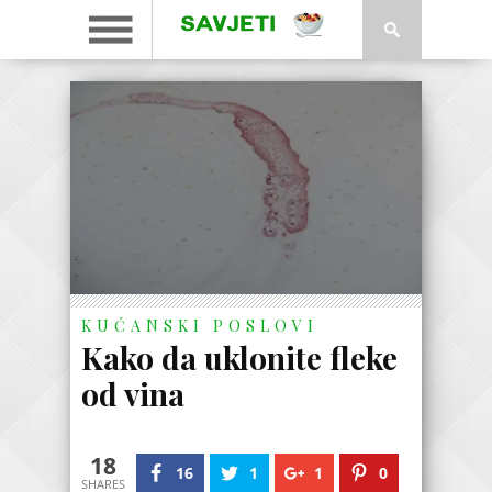
KUĆANSKI POSLOVI
Kako da uklonite fleke
od vina
18
16
1
1
0
SHARES