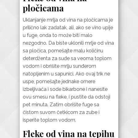
pločicama
Uklanjanje mrlja od vina na pločicama je
prilično lak zadatak, ali, ako se vino upije
u fuge, onda to može biti malo
nezgodno. Da biste uklonili mrlje od vina
sa pločica, pomešajte malu količinu
deterdženta za suđe sa veoma toplom
vodom i obrišite mrlju sunđerom
natopljenim u sapunici. Ako ovaj trik ne
uspe, pomešajte jednake omere
izbeljivača i sode bikarbone i nanesite
ovu smesu na fleke, i pustite da odstoji
pet minuta. Zatim obrišite fuge sa
čistom suvom četkicom za zube i
isperite toplom vodom.
Fleke od vina na tepihu