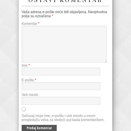
Vaša adresa e-pošte neće biti objavljena.
Neophodna
polja su označena
*
Komentar
*
Ime
*
E-pošta
*
Veb mesto
Sačuvaj moje ime, e-poštu i veb mesto u ovom
pregledaču veba za sledeći put kada komentarišem.