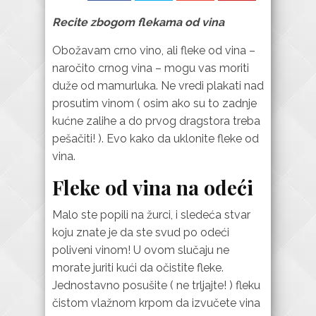
Recite zbogom flekama od vina
Obožavam crno vino, ali fleke od vina –
naročito crnog vina – mogu vas moriti
duže od mamurluka. Ne vredi plakati nad
prosutim vinom ( osim ako su to zadnje
kućne zalihe a do prvog dragstora treba
pešačiti! ). Evo kako da uklonite fleke od
vina.
Fleke od vina na odeći
Malo ste popili na žurci, i sledeća stvar
koju znate je da ste svud po odeći
poliveni vinom! U ovom slučaju ne
morate juriti kući da očistite fleke.
Jednostavno posušite ( ne trljajte! ) fleku
čistom vlažnom krpom da izvučete vina