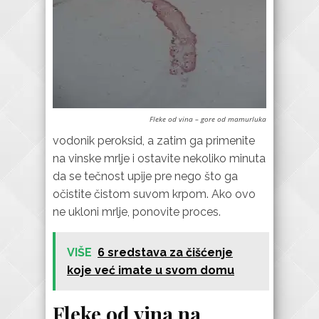
Fleke od vina – gore od mamurluka
vodonik peroksid, a zatim ga primenite
na vinske mrlje i ostavite nekoliko minuta
da se tečnost upije pre nego što ga
očistite čistom suvom krpom. Ako ovo
ne ukloni mrlje, ponovite proces.
VIŠE
6 sredstava za čišćenje
koje već imate u svom domu
Fleke od vina na