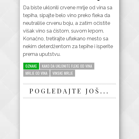
Da biste uklonili crvene mrlje od vina sa
tepiha, sipajte belo vino preko fleka da
neutrališe crvenu boju, a zatim očistite
višak vino sa čistom, suvom krpom.
Konačno, tretirajte uflekano mesto sa
nekim deterdžentom za tepihe i isperite
prema uputstvu.
OZNAKE
KAKO DA UKLONITE FLEKE OD VINA
MRLJE OD VINA
VINSKE MRLJE
POGLEDAJTE JOŠ...