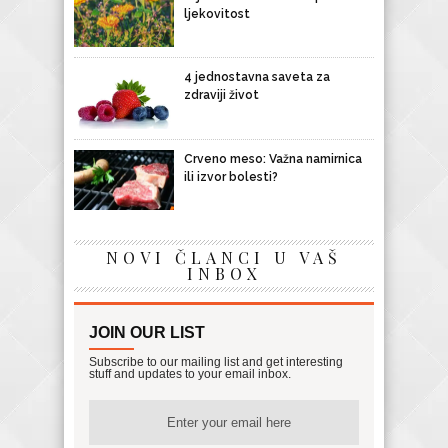
ljekovitost
4 jednostavna saveta za
zdraviji život
Crveno meso: Važna namirnica
ili izvor bolesti?
NOVI ČLANCI U VAŠ
INBOX
JOIN OUR LIST
Subscribe to our mailing list and get interesting
stuff and updates to your email inbox.