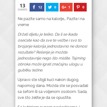
13
12
0
1
0
SHARES
Ne pazite samo na kalorije… Pazite i na
vreme
Držati dijetu je teško. Da li se ikada
osećate kao da sve te vežbe i svo to
brojanje kalorija jednostavno ne donosi
rezultate? Rešenje je možda
jednostavnije nego što mislite. Tajming
obroka može igrati značajnu ulogu u
gubitku težine.
Upravo ste stigli kući nakon dugog,
napornog dana. Možda ste se posvađali
sa šefom ili sa voljenom osobom. Sada,
sve što želite je da se opustite.