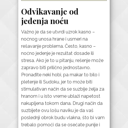
Odvikavanje od
jedenja noću
Važno je da se utvrdi uzrok kasno –
noćnog unosa hrane i usmeri na
rešavanje problema. Često, kasno –
noćno jedenje je rezultat dosade ili
stresa. Ako je to u pitanju, rešenje može
zapravo biti prilično jednostavno.
Pronađite neki hobi, pa makar to bilo i
pletenje ili Sudoku, jer to može biti
stimulativan način da se suzbije želja za
hranom i u isto vreme ublaži napetost
nakupljena tokom dana. Drugi način da
suzbijete ovu lošu naviku je da vaš
poslednji obrok budu vlakna, što bi vam
trebalo pomoći da se osećate punije i