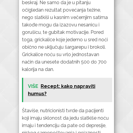
beskraj. Ne samo da je u pitanju
očigledan rezultat povećanja težine,
nego slatkiši u kasnim večernjim satima
takođe mogu da izazovu nesanicu i
gorušicu, te gubitak motivacije. Pored
toga, grickalice koje jedemo u sred noći
obično ne uključuju šargarepu i brokoli.
Grickalice noću su vrlo jednostavan
način da unesete dodatnih 500 do 700
kalorija na dan.
VIŠE
Recept: kako napraviti
humus?
Štaviše, nutricionisti tvrde da pacijenti
koji imaju sklonost da jedu slatkiše noću
imaju i tendenciju da pate od depresije,
niskog samopoštovanja i gojaznosti.