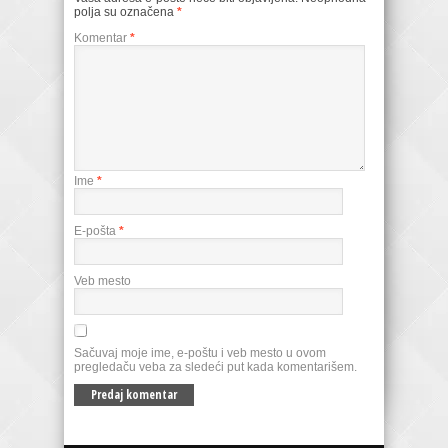
polja su označena
*
Komentar
*
Ime
*
E-pošta
*
Veb mesto
Sačuvaj moje ime, e-poštu i veb mesto u ovom
pregledaču veba za sledeći put kada komentarišem.