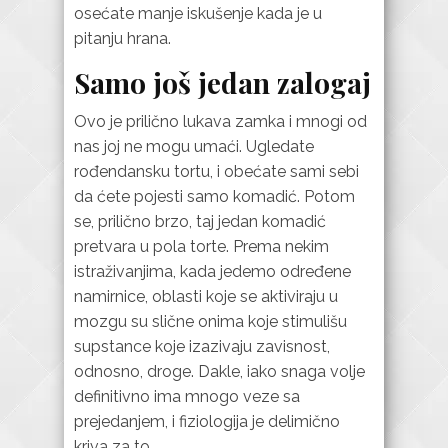
osećate manje iskušenje kada je u
pitanju hrana.
Samo još jedan zalogaj
Ovo je prilično lukava zamka i mnogi od
nas joj ne mogu umaći. Ugledate
rođendansku tortu, i obećate sami sebi
da ćete pojesti samo komadić. Potom
se, prilično brzo, taj jedan komadić
pretvara u pola torte. Prema nekim
istraživanjima, kada jedemo određene
namirnice, oblasti koje se aktiviraju u
mozgu su slične onima koje stimulišu
supstance koje izazivaju zavisnost,
odnosno, droge. Dakle, iako snaga volje
definitivno ima mnogo veze sa
prejedanjem, i fiziologija je delimično
kriva za to.