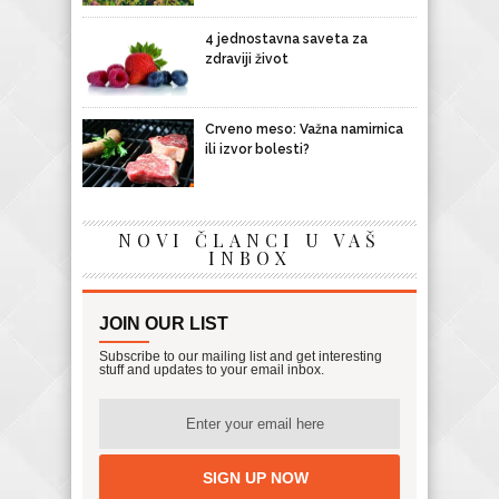
4 jednostavna saveta za
zdraviji život
Crveno meso: Važna namirnica
ili izvor bolesti?
NOVI ČLANCI U VAŠ
INBOX
JOIN OUR LIST
Subscribe to our mailing list and get interesting
stuff and updates to your email inbox.