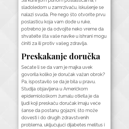
Sa kuhinjom punom poslasticama, i
sladoledom u zamrzivaču, iskušenje se
nalazi svuda. Pre nego što otvorite prvu
poslasticu koja vam dođe u ruke,
potrebno je da odvojite neko vreme da
shvateite šta vaše navike u ishrani mogu
činiti za ili protiv vašeg zdravlja.
Preskakanje doručka
Sećate li se da vam je majka uvek
govorila koliko je doručak važan obrok?
Pa, ispostavilo se da je bila u pravu.
Studija objavljena u Američkom
epidemiološkom žurnalu otkrila je da
ljudi koji preskaču doručak imaju veće
šanse da postanu gojazni, što može
dovesti i do drugih zdravstvenih
problema, uključujući dijabetes melitus i