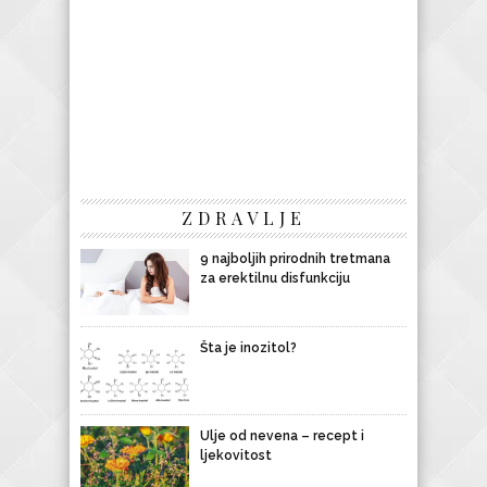
ZDRAVLJE
9 najboljih prirodnih tretmana
za erektilnu disfunkciju
Šta je inozitol?
Ulje od nevena – recept i
ljekovitost