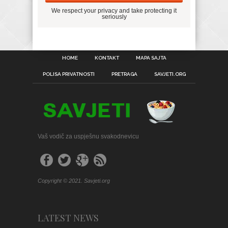
We respect your privacy and take protecting it
seriously
HOME
KONTAKT
MAPA SAJTA
POLISA PRIVATNOSTI
PRETRAGA
SAVJETI.ORG
Vaš vodič za uspješnu svakodnevicu
Copyright © 2021. Savjeti.org
LATEST NEWS