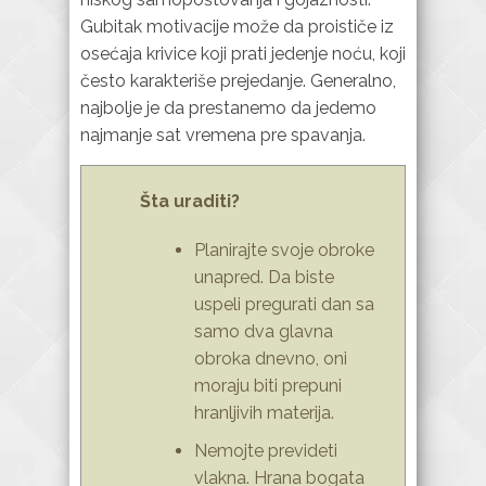
Gubitak motivacije može da proističe iz
osećaja krivice koji prati jedenje noću, koji
često karakteriše prejedanje. Generalno,
najbolje je da prestanemo da jedemo
najmanje sat vremena pre spavanja.
Šta uraditi?
Planirajte svoje obroke
unapred. Da biste
uspeli pregurati dan sa
samo dva glavna
obroka dnevno, oni
moraju biti prepuni
hranljivih materija.
Nemojte prevideti
vlakna. Hrana bogata