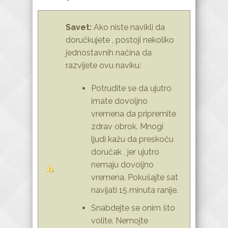
Savet:
Ako niste navikli da
doručkujete , postoji nekoliko
jednostavnih načina da
razvijete ovu naviku:
Potrudite se da ujutro
imate dovoljno
vremena da pripremite
zdrav obrok. Mnogi
ljudi kažu da preskoču
doručak , jer ujutro
nemaju dovoljno
vremena. Pokušajte sat
navijati 15 minuta ranije.
Snabdejte se onim što
volite. Nemojte