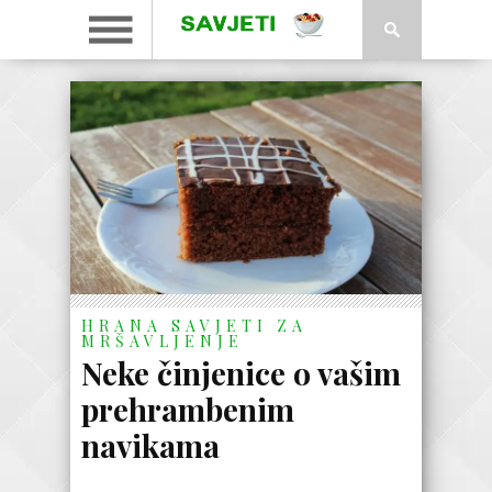
HRANA
SAVJETI ZA
MRŠAVLJENJE
Neke činjenice o vašim
prehrambenim
navikama