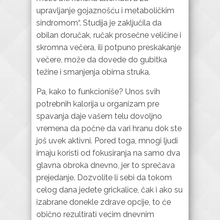
upravljanje gojaznošću i metaboličkim
sindromom“. Studija je zaključila da
obilan doručak, ručak prosečne veličine i
skromna večera, ili potpuno preskakanje
večere, može da dovede do gubitka
težine i smanjenja obima struka.
Pa, kako to funkcioniše? Unos svih
potrebnih kalorija u organizam pre
spavanja daje vašem telu dovoljno
vremena da počne da vari hranu dok ste
još uvek aktivni. Pored toga, mnogi ljudi
imaju koristi od fokusiranja na samo dva
glavna obroka dnevno, jer to sprečava
prejedanje. Dozvolite li sebi da tokom
celog dana jedete grickalice, čak i ako su
izabrane donekle zdrave opcije, to će
obično rezultirati većim dnevnim