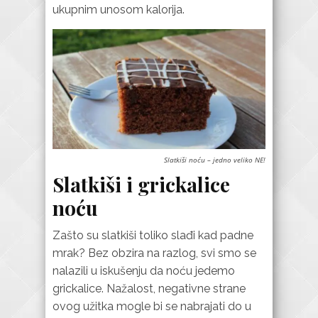
ukupnim unosom kalorija.
Slatkiši noću – jedno veliko NE!
Slatkiši i grickalice
noću
Zašto su slatkiši toliko slađi kad padne
mrak? Bez obzira na razlog, svi smo se
nalazili u iskušenju da noću jedemo
grickalice. Nažalost, negativne strane
ovog užitka mogle bi se nabrajati do u