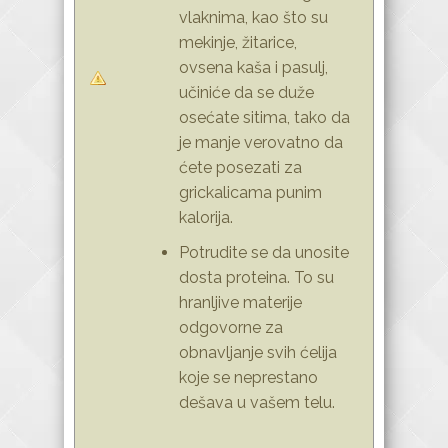
vlaknima, kao što su
mekinje, žitarice,
ovsena kaša i pasulj,
učiniće da se duže
osećate sitima, tako da
je manje verovatno da
ćete posezati za
grickalicama punim
kalorija.
Potrudite se da unosite
dosta proteina. To su
hranljive materije
odgovorne za
obnavljanje svih ćelija
koje se neprestano
dešava u vašem telu.