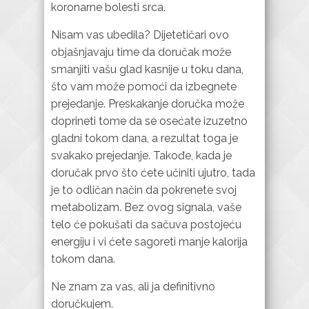
koronarne bolesti srca.
Nisam vas ubedila? Dijetetičari ovo
objašnjavaju time da doručak može
smanjiti vašu glad kasnije u toku dana,
što vam može pomoći da izbegnete
prejedanje. Preskakanje doručka može
doprineti tome da se osećate izuzetno
gladni tokom dana, a rezultat toga je
svakako prejedanje. Takođe, kada je
doručak prvo što ćete učiniti ujutro, tada
je to odličan način da pokrenete svoj
metabolizam. Bez ovog signala, vaše
telo će pokušati da sačuva postojeću
energiju i vi ćete sagoreti manje kalorija
tokom dana.
Ne znam za vas, ali ja definitivno
doručkujem.