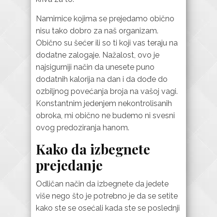
Namirnice kojima se prejedamo obično
nisu tako dobro za naš organizam.
Obično su šećer ili so ti koji vas teraju na
dodatne zalogaje. Nažalost, ovo je
najsigurniji način da unesete puno
dodatnih kalorija na dan i da dođe do
ozbiljnog povećanja broja na vašoj vagi.
Konstantnim jedenjem nekontrolisanih
obroka, mi obično ne budemo ni svesni
ovog predoziranja hanom.
Kako da izbegnete
prejedanje
Odličan način da izbegnete da jedete
više nego što je potrebno je da se setite
kako ste se osećali kada ste se poslednji