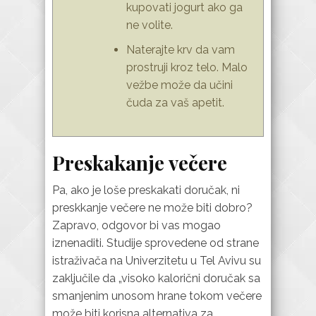
kupovati jogurt ako ga
ne volite.
Naterajte krv da vam
prostruji kroz telo. Malo
vežbe može da učini
čuda za vaš apetit.
Preskakanje večere
Pa, ako je loše preskakati doručak, ni
preskkanje večere ne može biti dobro?
Zapravo, odgovor bi vas mogao
iznenaditi. Studije sprovedene od strane
istraživača na Univerzitetu u Tel Avivu su
zaključile da „visoko kalorični doručak sa
smanjenim unosom hrane tokom večere
može biti korisna alternativa za