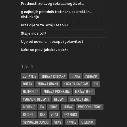
Prednosti zdravog seksualnog života
9 najboljih prirodnih tretmana za erektilnu
disfunkciju
Brza dijeta za letnju sezonu
Šta je inozitol?
Ulje od nevena – recept i ljekovitost
Kako se pravi jabukovo sirće
TAGS
ZDRAVLJE
ZDRAVA ISHRANA
HRANA
ISHRANA
DIJETA
ZDRAVA HRANA
KAKO DA SMRŠAM
SIR
NAMIRNICE
ZDRAVA PREHRANA
MRŠAVLJENJE
VEGANSKI RECEPTI
RECEPT
BEZ GLUTENA
ČIŠĆENJE
DA
SIRĆE
LJUBAV
PRIRODNI LEKOVI
RECEPTI
RAK
VOĆE
PRAZNICI
SEKSUALNI ODNOS
SEKS
NAVIKE
EREKCIJA