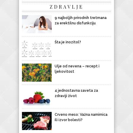
ZDRAVLJE
9 najboljih prirodnih tretmana
za erektilnu disfunkciju
Šta je inozitol?
Ulje od nevena – recept i
ljekovitost
4 jednostavna saveta za
zdraviji život
Crveno meso: Važna namirnica
ili izvor bolesti?