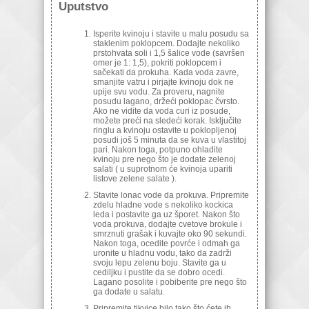
Uputstvo
Isperite kvinoju i stavite u malu posudu sa
staklenim poklopcem. Dodajte nekoliko
prstohvata soli i 1,5 šalice vode (savršen
omer je 1: 1,5), pokriti poklopcem i
sačekati da prokuha. Kada voda zavre,
smanjite vatru i pirjajte kvinoju dok ne
upije svu vodu. Za proveru, nagnite
posudu lagano, držeći poklopac čvrsto.
Ako ne vidite da voda curi iz posude,
možete preći na sledeći korak. Isključite
ringlu a kvinoju ostavite u poklopljenoj
posudi još 5 minuta da se kuva u vlastitoj
pari. Nakon toga, potpuno ohladite
kvinoju pre nego što je dodate zelenoj
salati ( u suprotnom će kvinoja upariti
listove zelene salate ).
Stavite lonac vode da prokuva. Pripremite
zdelu hladne vode s nekoliko kockica
leda i postavite ga uz šporet. Nakon što
voda prokuva, dodajte cvetove brokule i
smrznuti grašak i kuvajte oko 90 sekundi.
Nakon toga, ocedite povrće i odmah ga
uronite u hladnu vodu, tako da zadrži
svoju lepu zelenu boju. Stavite ga u
cediljku i pustite da se dobro ocedi.
Lagano posolite i pobiberite pre nego što
ga dodate u salatu.
Pripremite tikvice bilo tako što ćete ih