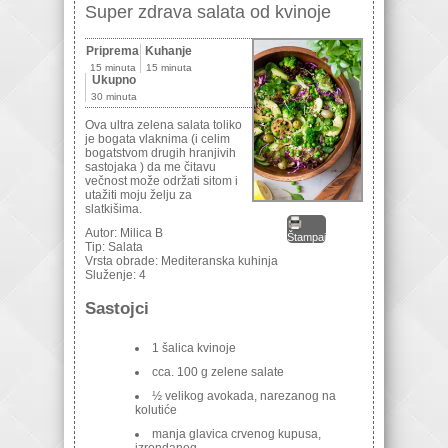
Super zdrava salata od kvinoje
Priprema
Kuhanje
15 minuta
15 minuta
Ukupno
30 minuta
Ova ultra zelena salata toliko
je bogata vlaknima (i celim
bogatstvom drugih hranjivih
sastojaka ) da me čitavu
večnost može održati sitom i
utažiti moju želju za
slatkišima.
Autor:
Milica B
Štampaj
Tip:
Salata
Vrsta obrade:
Mediteranska kuhinja
Služenje:
4
Sastojci
1 šalica kvinoje
cca. 100 g zelene salate
½ velikog avokada, narezanog na
kolutiće
manja glavica crvenog kupusa,
izrendanog