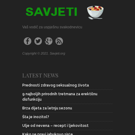
Vaš vodič za uspješnu svakodnevicu
Copyright © 2021. Savjeti.org
LATEST NEWS
Prednosti zdravog seksualnog života
9 najboljih prirodnih tretmana za erektilnu
disfunkciju
Brza dijeta za letnju sezonu
Šta je inozitol?
Ulje od nevena – recept i ljekovitost
Kako se pravi jabukovo sirće