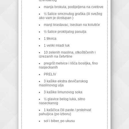
manja brokula, podijeljena na cvetove
½ šalice smrznutog graška (ili svežeg
ako vam je dostupan )
manji krastavac, iseckan na kolutiće
½ šalice proklijalog pasulja
1 tikvica
1 veliki mladi luk
10 zelenih maslina, otkoštičenih i
izrezanih na četvrtine
pregršt metvice i lišća bosiljka, fino
nasjeckanih
PRELIV
3 kašike ekstra devičanskog
maslinovog ulja
3 kašike limunovog soka
½ glavice belog luka, sitno
naseckanog
1 kašičica čili paste / prstohvat
pahuljica (po izboru)
sol i biber, po ukusu