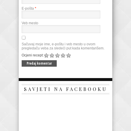
E-pošta
*
Veb mesto
Sačuvaj moje ime, e-poštu i veb mesto u ovom
pregledaču veba za sledeći put kada komentarišem.
Ocjeni recept:
SAVJETI NA FACEBOOKU