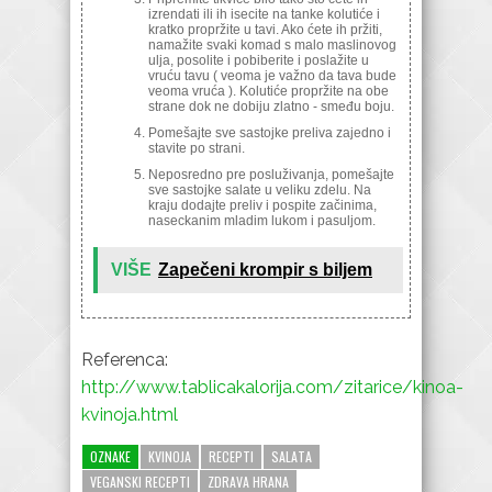
izrendati ili ih isecite na tanke kolutiće i
kratko propržite u tavi. Ako ćete ih pržiti,
namažite svaki komad s malo maslinovog
ulja, posolite i pobiberite i poslažite u
vruću tavu ( veoma je važno da tava bude
veoma vruća ). Kolutiće propržite na obe
strane dok ne dobiju zlatno - smeđu boju.
Pomešajte sve sastojke preliva zajedno i
stavite po strani.
Neposredno pre posluživanja, pomešajte
sve sastojke salate u veliku zdelu. Na
kraju dodajte preliv i pospite začinima,
naseckanim mladim lukom i pasuljom.
VIŠE
Zapečeni krompir s biljem
Referenca:
http://www.tablicakalorija.com/zitarice/kinoa-
kvinoja.html
OZNAKE
KVINOJA
RECEPTI
SALATA
VEGANSKI RECEPTI
ZDRAVA HRANA