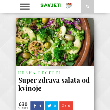
HRANA
RECEPTI
Super zdrava salata od
kvinoje
630
1
0
0
SHARES