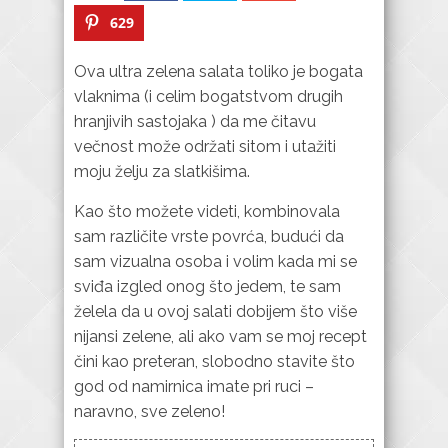
629
Ova ultra zelena salata toliko je bogata
vlaknima (i celim bogatstvom drugih
hranjivih sastojaka ) da me čitavu
večnost može održati sitom i utažiti
moju želju za slatkišima.
Kao što možete videti, kombinovala
sam različite vrste povrća, budući da
sam vizualna osoba i volim kada mi se
sviđa izgled onog što jedem, te sam
želela da u ovoj salati dobijem što više
nijansi zelene, ali ako vam se moj recept
čini kao preteran, slobodno stavite što
god od namirnica imate pri ruci –
naravno, sve zeleno!