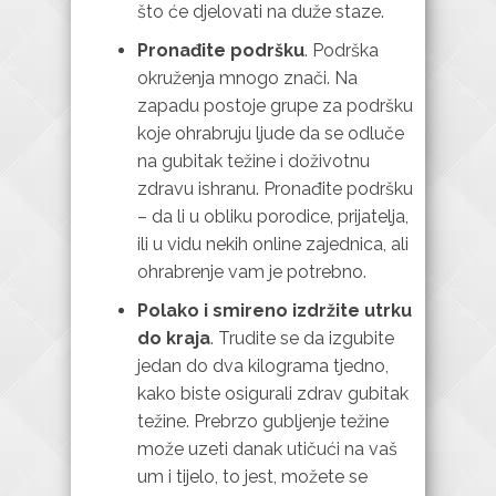
što će djelovati na duže staze.
Pronađite podršku
. Podrška
okruženja mnogo znači. Na
zapadu postoje grupe za podršku
koje ohrabruju ljude da se odluče
na gubitak težine i doživotnu
zdravu ishranu. Pronađite podršku
– da li u obliku porodice, prijatelja,
ili u vidu nekih online zajednica, ali
ohrabrenje vam je potrebno.
Polako i smireno izdržite utrku
do kraja
. Trudite se da izgubite
jedan do dva kilograma tjedno,
kako biste osigurali zdrav gubitak
težine. Prebrzo gubljenje težine
može uzeti danak utičući na vaš
um i tijelo, to jest, možete se