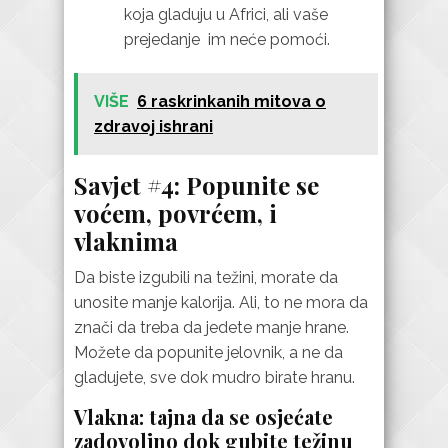
koja gladuju u Africi, ali vaše
prejedanje im neće pomoći.
VIŠE
6 raskrinkanih mitova o
zdravoj ishrani
Savjet #4: Popunite se
voćem, povrćem, i
vlaknima
Da biste izgubili na težini, morate da
unosite manje kalorija. Ali, to ne mora da
znači da treba da jedete manje hrane.
Možete da popunite jelovnik, a ne da
gladujete, sve dok mudro birate hranu.
Vlakna: tajna da se osjećate
zadovoljno dok gubite težinu