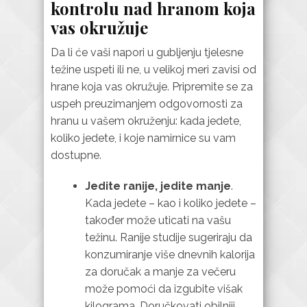
kontrolu nad hranom koja
vas okružuje
Da li će vaši napori u gubljenju tjelesne
težine uspeti ili ne, u velikoj meri zavisi od
hrane koja vas okružuje. Pripremite se za
uspeh preuzimanjem odgovornosti za
hranu u vašem okruženju: kada jedete,
koliko jedete, i koje namirnice su vam
dostupne.
Jedite ranije, jedite manje
.
Kada jedete – kao i koliko jedete –
također može uticati na vašu
težinu. Ranije studije sugeriraju da
konzumiranje više dnevnih kalorija
za doručak a manje za večeru
može pomoći da izgubite višak
kilograma. Doručkovati obilniji,