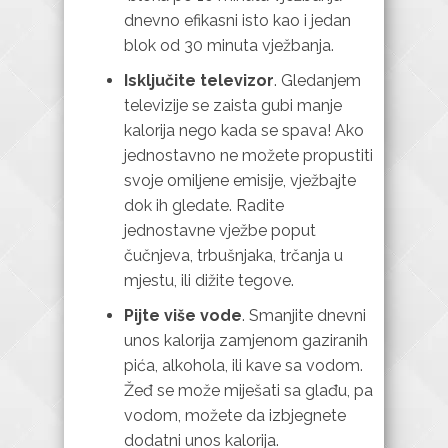
dnevno efikasni isto kao i jedan
blok od 30 minuta vježbanja.
Isključite televizor
. Gledanjem
televizije se zaista gubi manje
kalorija nego kada se spava! Ako
jednostavno ne možete propustiti
svoje omiljene emisije, vježbajte
dok ih gledate. Radite
jednostavne vježbe poput
čučnjeva, trbušnjaka, trčanja u
mjestu, ili dižite tegove.
Pijte više vode
. Smanjite dnevni
unos kalorija zamjenom gaziranih
pića, alkohola, ili kave sa vodom.
Žeđ se može miješati sa glađu, pa
vodom, možete da izbjegnete
dodatni unos kalorija.