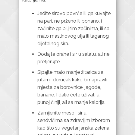
Jedite sirovo povrće ili ga kuvajte
na pari, ne prženo ili pohano, i
začinite ga biljnim začinima, ili sa
malo maslinovog ulja ili laganog
dijetalnog sira.
Dodajte orahe i sir u salatu, ali ne
pretjerujte.
Sipajte malo manje žitarica za
jutarnji doručak kako bi napravili
mjesta za borovnice, jagode,
banane. I dalje ćete uživati u
punoj činiji, ali sa manje kalorija.
Zamijenite meso i sir u
sendvičima sa zdravijim izborom
kao što su vegetarijanska zelena