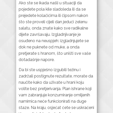
Ako ste se ikada našli u situaciji da
pojedete pola kile sladoleda ili da se
prejedete kolačićima ili čipsom nakon
što ste proveli cijeli dan jedući zelenu
salatu, onda znate kako sve radikalne
dijete završavaju. Izgladnjivanje je
osuđeno na neuspjeh: izgladnjujete se
dok ne puknete od muke, a onda
pretjerate s hranom, što uništi sve vaše
dotadašnje napore.
Da bi ste uspješno izgubili težinu i
zadržali postignute rezultate, morate da
naučite kako da uživate u hrani koju
volite bez pretjerivanja. Plan ishrane koji
vam zabranjuje konzumiranje omiljenih
namirnica neće funkcionirati na duge
staze. Na kraju, osjećat ćete se uskraćeni