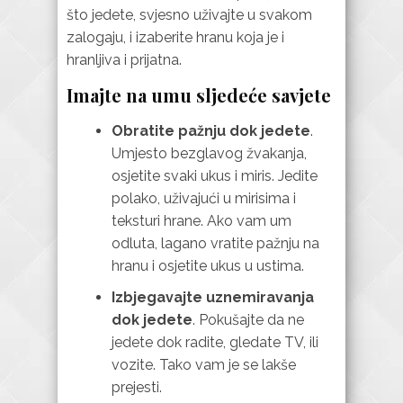
što jedete, svjesno uživajte u svakom
zalogaju, i izaberite hranu koja je i
hranljiva i prijatna.
Imajte na umu sljedeće savjete
Obratite pažnju dok jedete
.
Umjesto bezglavog žvakanja,
osjetite svaki ukus i miris. Jedite
polako, uživajući u mirisima i
teksturi hrane. Ako vam um
odluta, lagano vratite pažnju na
hranu i osjetite ukus u ustima.
Izbjegavajte uznemiravanja
dok jedete
. Pokušajte da ne
jedete dok radite, gledate TV, ili
vozite. Tako vam je se lakše
prejesti.