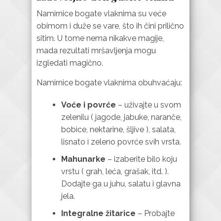
Namirnice bogate vlaknima su veće
obimom i duže se vare, što ih čini prilično
sitim. U tome nema nikakve magije,
mada rezultati mršavljenja mogu
izgledati magično.
Namirnice bogate vlaknima obuhvaćaju:
Voće i povrće
– uživajte u svom
zelenilu ( jagode, jabuke, naranče,
bobice, nektarine, šljive ), salata,
lisnato i zeleno povrće svih vrsta.
Mahunarke
– izaberite bilo koju
vrstu ( grah, leća, grašak, itd. ).
Dodajte ga u juhu, salatu i glavna
jela.
Integralne žitarice
– Probajte