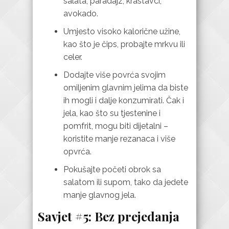
salata, paradajz, krastavci,
avokado.
Umjesto visoko kalorične užine,
kao što je čips, probajte mrkvu ili
celer.
Dodajte više povrća svojim
omiljenim glavnim jelima da biste
ih mogli i dalje konzumirati. Čak i
jela, kao što su tjestenine i
pomfrit, mogu biti dijetalni –
koristite manje rezanaca i više
opvrća.
Pokušajte početi obrok sa
salatom ili supom, tako da jedete
manje glavnog jela.
Savjet #5: Bez prejedanja