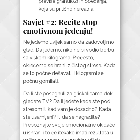
previše grandioznih obećanja,
koja su prilično nerealna.
Savjet #2: Recite stop
emotivnom jedenju!
Ne jedemo uvijek samo da zadovoljimo
glad. Da jedemo, niko ne bi vodio borbu
sa viškom kilograma. Prečesto,
okrećemo se hrani iz čistog stresa. Kada
se to počne dešavati, i kilogrami se
počnu gomilati.
Da li ste posegnuli za grickalicama dok
gledate TV? Da li jedete kada ste pod
stresom ili kad vam je dosadno? Kada
ste usamljeni? Ili da se nagradite?
Prepoznajte svoje emocionalne okidače
u ishrani i to će itekako imati rezultata u