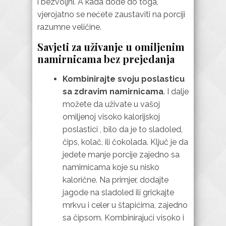
i bezvoljni. A kada dođe do toga,
vjerojatno se nećete zaustaviti na porciji
razumne veličine.
Savjeti za uživanje u omiljenim
namirnicama bez prejedanja
Kombinirajte svoju poslasticu
sa zdravim namirnicama
. I dalje
možete da uživate u vašoj
omiljenoj visoko kalorijskoj
poslastici , bilo da je to sladoled,
čips, kolač, ili čokolada. Ključ je da
jedete manje porcije zajedno sa
namirnicama koje su nisko
kalorične. Na primjer, dodajte
jagode na sladoled ili grickajte
mrkvu i celer u štapićima, zajedno
sa čipsom. Kombinirajući visoko i