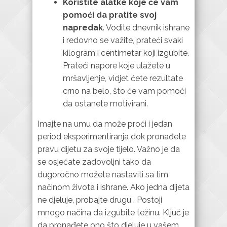
Koristite alatke koje će vam
pomoći da pratite svoj
napredak
. Vodite dnevnik ishrane
i redovno se važite, prateći svaki
kilogram i centimetar koji izgubite.
Prateći napore koje ulažete u
mršavljenje, vidjet ćete rezultate
crno na belo, što će vam pomoći
da ostanete motivirani.
Imajte na umu da može proći i jedan
period eksperimentiranja dok pronađete
pravu dijetu za svoje tijelo. Važno je da
se osjećate zadovoljni tako da
dugoročno možete nastaviti sa tim
načinom života i ishrane. Ako jedna dijeta
ne djeluje, probajte drugu . Postoji
mnogo načina da izgubite težinu. Ključ je
da pronađete ono što djeluje u vašem