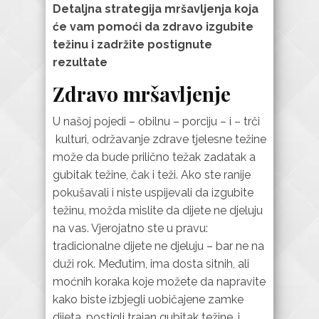
Detaljna strategija mršavljenja koja
će vam pomoći da zdravo izgubite
težinu i zadržite postignute
rezultate
Zdravo mršavljenje
U našoj pojedi – obilnu – porciju – i – trči
kulturi, održavanje zdrave tjelesne težine
može da bude prilično težak zadatak a
gubitak težine, čak i teži. Ako ste ranije
pokušavali i niste uspijevali da izgubite
težinu, možda mislite da dijete ne djeluju
na vas. Vjerojatno ste u pravu:
tradicionalne dijete ne djeluju – bar ne na
duži rok. Međutim, ima dosta sitnih, ali
moćnih koraka koje možete da napravite
kako biste izbjegli uobičajene zamke
dijeta, postigli trajan gubitak težine, i