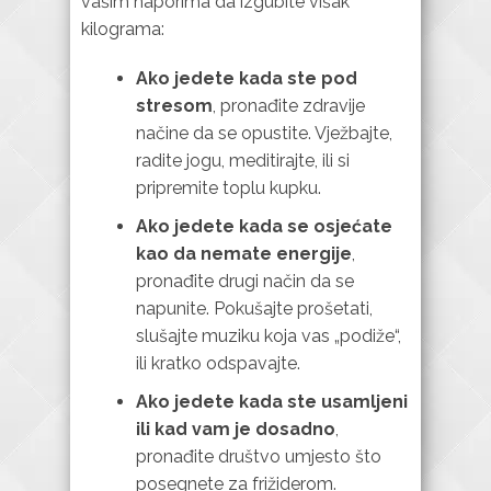
vašim naporima da izgubite višak
kilograma:
Ako jedete kada ste pod
stresom
, pronađite zdravije
načine da se opustite. Vježbajte,
radite jogu, meditirajte, ili si
pripremite toplu kupku.
Ako jedete kada se osjećate
kao da nemate energije
,
pronađite drugi način da se
napunite. Pokušajte prošetati,
slušajte muziku koja vas „podiže“,
ili kratko odspavajte.
Ako jedete kada ste usamljeni
ili kad vam je dosadno
,
pronađite društvo umjesto što
posegnete za frižiderom.