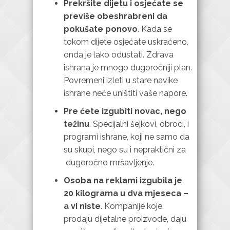
Prekršite dijetu i osjećate se
previše obeshrabreni da
pokušate ponovo
. Kada se
tokom dijete osjećate uskraćeno,
onda je lako odustati. Zdrava
ishrana je mnogo dugoročniji plan.
Povremeni izleti u stare navike
ishrane neće uništiti vaše napore.
Pre ćete izgubiti novac, nego
težinu
. Specijalni šejkovi, obroci, i
programi ishrane, koji ne samo da
su skupi, nego su i nepraktični za
dugoročno mršavljenje.
Osoba na reklami izgubila je
20 kilograma u dva mjeseca –
a vi niste
. Kompanije koje
prodaju dijetalne proizvode, daju