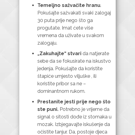
Temeljno sažvačite hranu
.
Pokušajte sažvakati svaki zalogaj
30 puta prije nego što ga
progutate. Imat ćete više
vremena da uživate u svakom
zalogaju.
„Zakuhajte“ stvari
da natjerate
sebe da se fokusirate na iskustvo
jedenja. Pokušajte da koristite
štapiće umjesto viljuške , ili
koristite pribor sa ne –
dominantnom rukom.
Prestanite jesti prije nego što
ste puni.
Potrebno je vrijeme da
signal o sitosti dođe iz stomaka u
mozak. Izbjegavajte iskušenje da
očistite tanjur. Da, postoje djeca