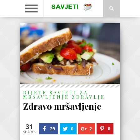
DIJETE
SAVJETI ZA
MRŠAVLJENJE
ZDRAVLJE
Zdravo mršavljenje
31
29
0
2
0
SHARES