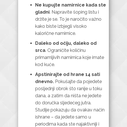
Ne kupujte namirnice kada ste
gladni
. Napravite šoping listu i
držite je se. To je naročito važno
kako biste izbjegli visoko
kalorične namirnice.
Daleko od očiju, daleko od
srca
. Ograničite količinu
primamljivih namirnica koje imate
kod kuće.
Apstinirajte od hrane 14 sati
dnevno.
Pokušajte da pojedete
posljednji obrok što ranije u toku
dana, a zatim da ništa ne jedete
do doručka sljedećeg jutra.
Studije pokazuju da ovakav način
ishrane – da jedete samo u
periodima kada ste najaktivniji i