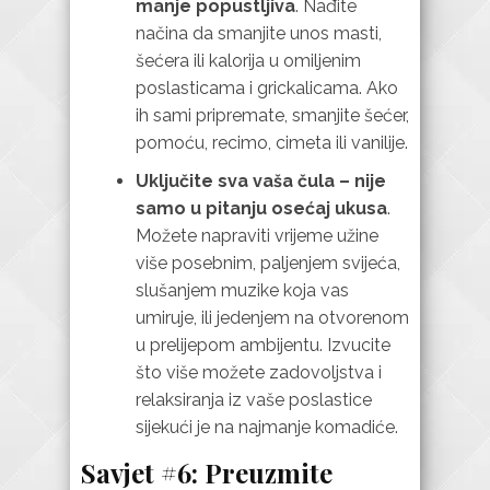
manje popustljiva
. Nađite
načina da smanjite unos masti,
šećera ili kalorija u omiljenim
poslasticama i grickalicama. Ako
ih sami pripremate, smanjite šećer,
pomoću, recimo, cimeta ili vanilije.
Uključite sva vaša čula – nije
samo u pitanju osećaj ukusa
.
Možete napraviti vrijeme užine
više posebnim, paljenjem svijeća,
slušanjem muzike koja vas
umiruje, ili jedenjem na otvorenom
u prelijepom ambijentu. Izvucite
što više možete zadovoljstva i
relaksiranja iz vaše poslastice
sijekući je na najmanje komadiće.
Savjet #6: Preuzmite